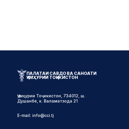
ПАЛАТАИ САВДО ВА САНОАТИ
ҶУМҲУРИИ ТОҶИКИСТОН
Ҷумҳурии Тоҷикистон, 734012, ш.
Душанбе, к. Валаматзода 21
E-mail: info@cci.tj