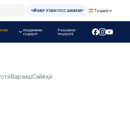
Тоҷикӣ
ЧӢ ТАВР УЗВИ ПСС ШАВЕМ?
рони
Академияи
Роҳнамои
содирот
тиҷоратӣ
устӣ
Варзиш
Сайёҳӣ