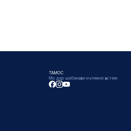
ТАМОС
Мо дар шабакаҳои иҷтимоӣ ҳастем