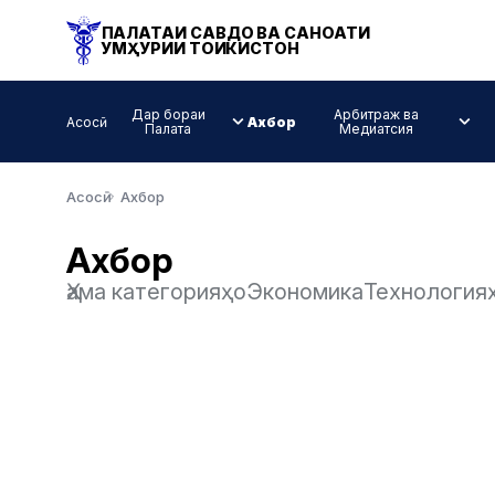
ПАЛАТАИ САВДО ВА САНОАТИ
ҶУМҲУРИИ ТОҶИКИСТОН
Дар бораи
Арбитраж ва
Асосӣ
Ахбор
Палата
Медиатсия
Асосӣ
Ахбор
Ахбор
Ҳама категорияҳо
Экономика
Технология