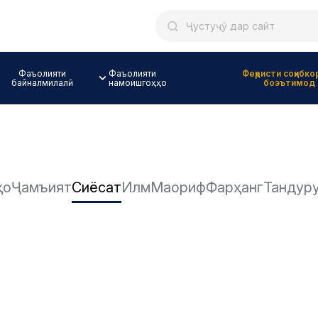
Фаъолияти
Фаъолияти
Феҳристи соҳибко
байналмилалӣ
намоишгоҳҳо
боэътимод
ҳо
Ҷамъият
Сиёсат
Илм
Маориф
Фарҳанг
Тандур