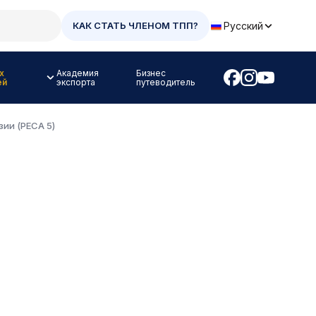
Русский
КАК СТАТЬ ЧЛЕНОМ ТПП?
х
Академия
Бизнес
ей
экспорта
путеводитель
ии (PECA 5)