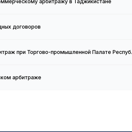
оммерческому арбитражу в Таджикистане
дных договоров
траж при Торгово-промышленной Палате Респуб
ском арбитраже