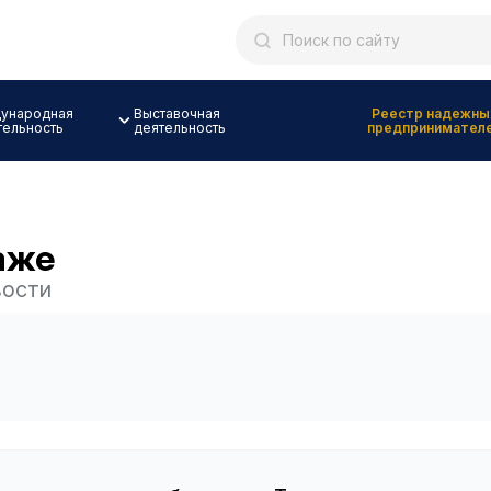
ународная
Выставочная
Реестр надежны
тельность
деятельность
предпринимател
аже
ости