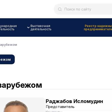
ународная
Выставочная
Реестр надежны
тельность
деятельность
предпринимател
зарубежом
бежом
 зарубежом
Раджабов Исломудин
Представитель