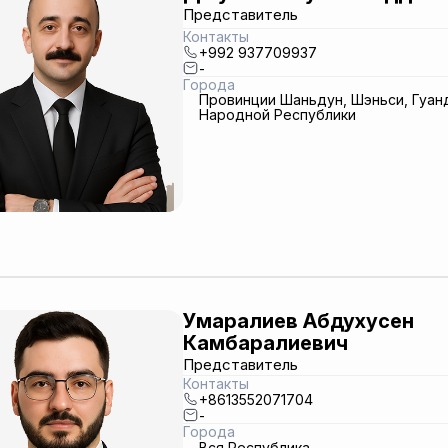
Представитель
Контакты
+992 937709937
-
Города
Провинции Шаньдун, Шэньси, Гуанд
Народной Республики
Умаралиев Абдухусен
Камбаралиевич
Представитель
Контакты
+8613552071704
-
Города
Вся Республика