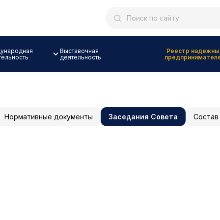
ународная
Выставочная
Реестр надежны
тельность
деятельность
предпринимател
Нормативные документы
Заседания Совета
Состав