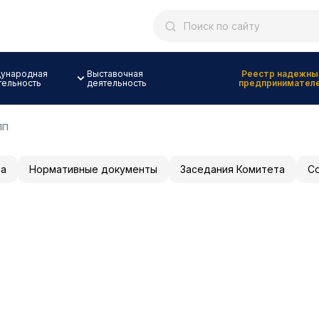
ународная
Выставочная
Реестр надежны
тельность
деятельность
предпринимател
ПП
та
Нормативные документы
Заседания Комитета
Со