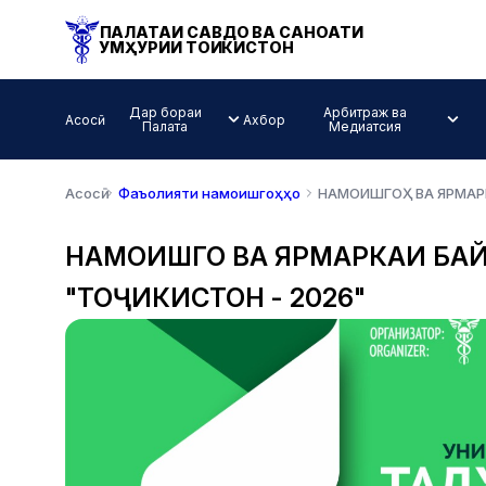
ПАЛАТАИ САВДО ВА САНОАТИ
ҶУМҲУРИИ ТОҶИКИСТОН
Дар бораи
Арбитраж ва
Асосӣ
Ахбор
Палата
Медиатсия
Асосӣ
Фаъолияти намоишгоҳҳо
НАМОИШГОҲ ВА ЯРМАР
НАМОИШГОҲ ВА ЯРМАРКАИ Б
"ТОҶИКИСТОН - 2026"