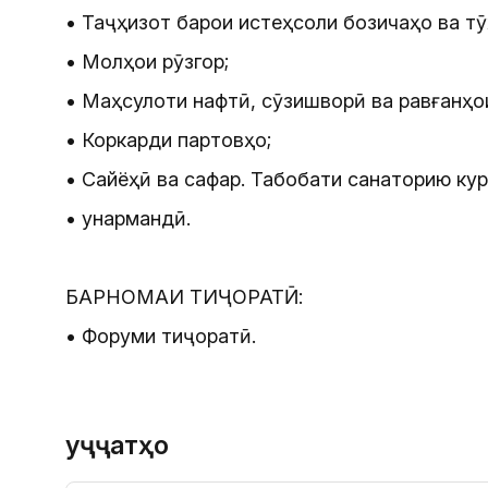
• Таҷҳизот барои истеҳсоли бозичаҳо ва тӯ
• Молҳои рӯзгор;
• Маҳсулоти нафтӣ, сӯзишворӣ ва равғанҳо
• Коркарди партовҳо;
• Сайёҳӣ ва сафар. Табобати санаторию кур
• Ҳунармандӣ.
БАРНОМАИ ТИҶОРАТӢ:
• Форуми тиҷоратӣ.
Ҳуҷҷатҳо