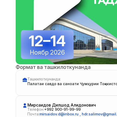
12–14
Ноябр 2026
Формат ва ташкилоткунанда
Ташкилоткунанда:
Палатаи савдо ва саноати Ҷумҳурии Тоҷикист
Мирсаидов Дилшод Алидҷонович
Телефон:
+992 900-91-99-99
Почта:
mirsaidov.d@inbox.ru
,
hdr.salimov@gmail