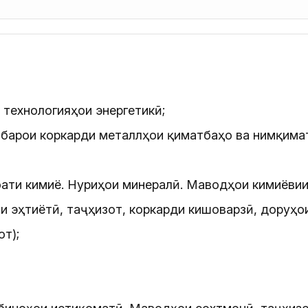
 технологияҳои энергетикӣ;
 барои коркарди металлҳои қиматбаҳо ва нимқимат
оати кимиё. Нуриҳои минералӣ. Маводҳои кимиёвии 
 эҳтиётӣ, таҷҳизот, коркарди кишоварзӣ, доруҳои
т);