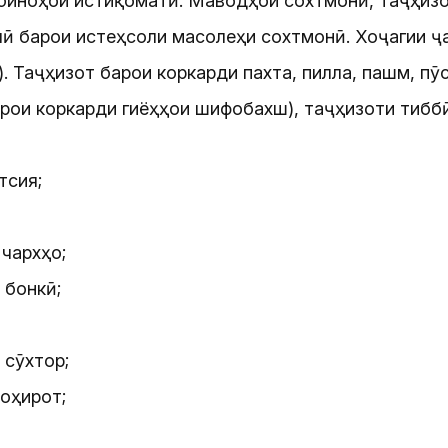
 биноҳои истиқоматӣ. Маводҳои сохтмонӣ, таҷҳизо
ӣ барои истеҳсоли масолеҳи сохтмонӣ. Хоҷагии ҷа
). Таҷҳизот барои коркарди пахта, пилла, пашм, пӯ
арои коркарди гиёҳҳои шифобахш), таҷҳизоти тибб
тсия;
чархҳо;
 бонкӣ;
 сӯхтор;
оҳирот;