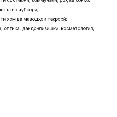
ти сохтмонӣ, коммуналӣ, роҳ ва конҳо.
нгал ва чӯбкорӣ;
сти хом ва маводҳои такрорӣ;
ӣ, оптика, дандонпизишкӣ, косметология,