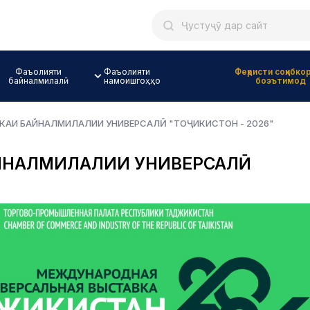
Фаъолияти
Фаъолияти
Феҳристи соҳибко
байналмилалӣ
намоишгоҳҳо
боэътимод
КАИ БАЙНАЛМИЛАЛИИ УНИВЕРСАЛӢ "ТОҶИКИСТОН - 2026"
АЙНАЛМИЛАЛИИ УНИВЕРСАЛӢ