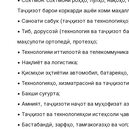
• Сохтмон: сохтмони роҳҳо, пулҳо, нақбҳо,
Таҷҳизот барои коркарди ашёи хоми маҳалл
• Саноати сабук (таҷҳизот ва технологияҳо
• Тиб, дорусозӣ (технология ва таҷҳизот б
маҳсулоти ортопедӣ, протезҳо;
• Технологияи иттилоотӣ ва телекоммуника
• Нақлиёт ва логистика;
• Қисмҳои эҳтиётии автомобил, батареяҳо, 
• Технологияҳо, хизматрасонӣ ва таҷҳизоти
• Бахши суғурта;
• Амният, таҷҳизоти наҷот ва муҳофизат аз
• Таҷҳизот ва технологияҳои истеҳсоли ҷав
• Бастабандӣ, зарфҳо, тамғакоғазҳо ва чоп;