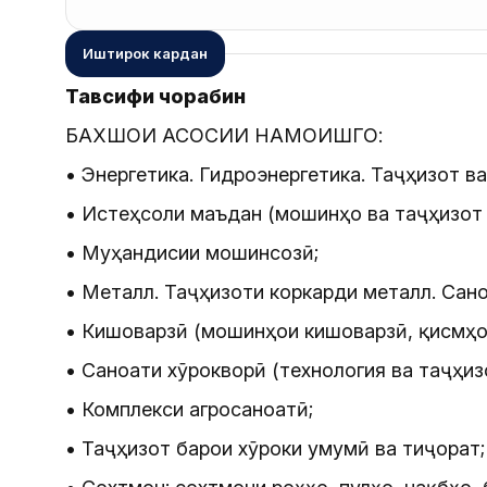
Иштирок кардан
Тавсифи чорабинӣ
БАХШҲОИ АСОСИИ НАМОИШГОҲ:
• Энергетика. Гидроэнергетика. Таҷҳизот ва
• Истеҳсоли маъдан (мошинҳо ва таҷҳизот
• Муҳандисии мошинсозӣ;
• Металл. Таҷҳизоти коркарди металл. Сан
• Кишоварзӣ (мошинҳои кишоварзӣ, қисмҳои
• Саноати хӯрокворӣ (технология ва таҷҳизо
• Комплекси агросаноатӣ;
• Таҷҳизот барои хӯроки умумӣ ва тиҷорат;