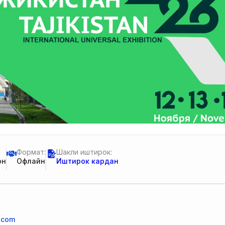
Формат:
Шакли иштирок:
он
Офлайн
Иштирок кардан
.com