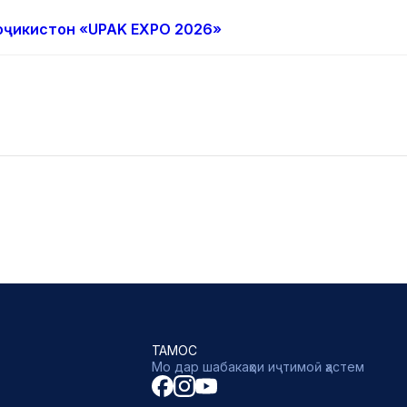
Тоҷикистон «UPAK EXPO 2026»
ТАМОС
Мо дар шабакаҳои иҷтимоӣ ҳастем