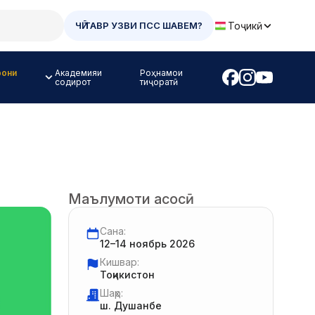
Тоҷикӣ
ЧӢ ТАВР УЗВИ ПСС ШАВЕМ?
рони
Академияи
Роҳнамои
содирот
тиҷоратӣ
Маълумоти асосӣ
Сана:
12–14 ноябрь 2026
Кишвар:
Тоҷикистон
Шаҳр:
ш. Душанбе