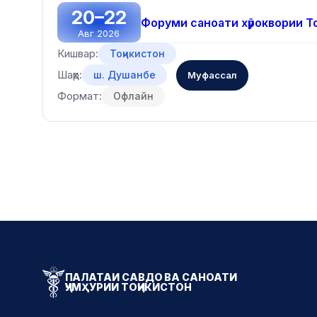
20–22
Форуми саноати хӯроквории 
Авг 2026
Кишвар:
Тоҷикистон
Шаҳр:
ш. Душанбе
Муфассал
Формат:
Офлайн
ПАЛАТАИ САВДО ВА САНОАТИ
ҶУМҲУРИИ ТОҶИКИСТОН