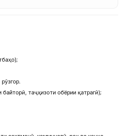
баҳо);
рӯзгор.
 байторӣ, таҷҳизоти обёрии қатрагӣ);