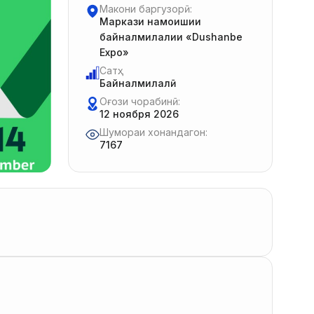
Макони баргузорӣ:
Маркази намоишии
байналмилалии «Dushanbe
Expo»
Сатҳ:
Байналмилалӣ
Оғози чорабинӣ:
12 ноября 2026
Шумораи хонандагон:
7167