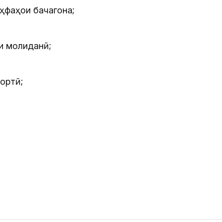
ҳфаҳои бачагона;
и молиданӣ;
ортӣ;