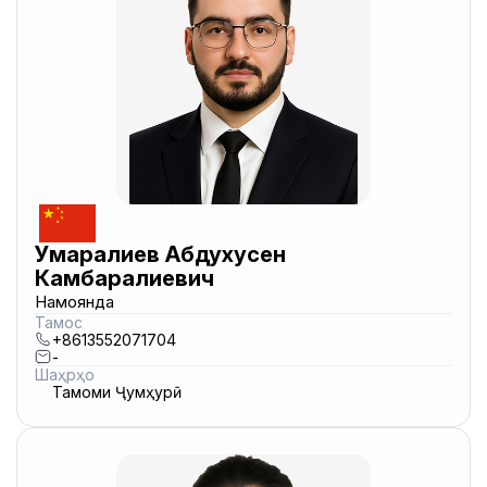
Умаралиев Абдухусен
Камбаралиевич
Намоянда
Тамос
+8613552071704
-
Шаҳрҳо
Тамоми Ҷумҳурӣ