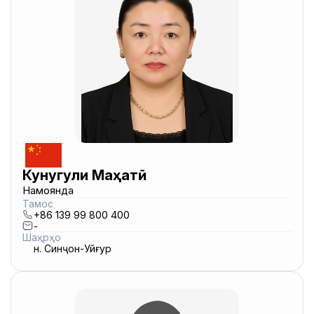
Кунугули Маҳатӣ
Намоянда
Тамос
+86 139 99 800 400
-
Шаҳрҳо
н. Синҷон-Уйғур