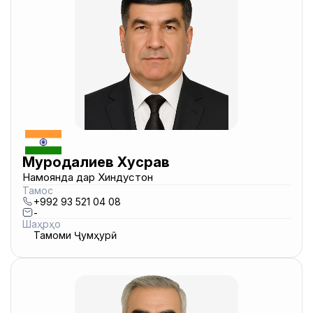
Муродалиев Хусрав
Намоянда дар Хиндустон
Тамос
+992 93 521 04 08
-
Шаҳрҳо
Тамоми Ҷумҳурӣ