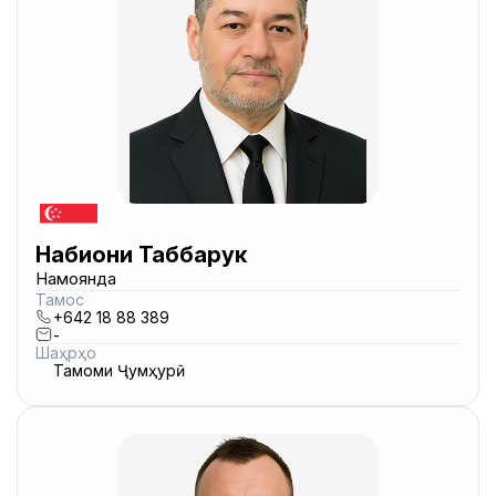
Набиҷони Таббарук
Намоянда
Тамос
+642 18 88 389
-
Шаҳрҳо
Тамоми Ҷумҳурӣ