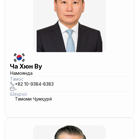
Ча Хюн Ву
Намоянда
Тамос
+82 10-9384-8383
-
Шаҳрҳо
Тамоми Ҷумҳурӣ