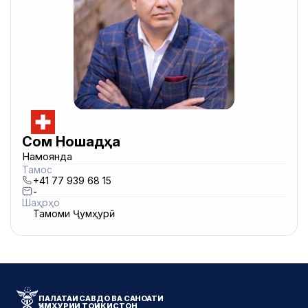
Сом Ношадҳа
Намоянда
Тамос
+41 77 939 68 15
-
Шаҳрҳо
Тамоми Ҷумҳурӣ
ПАЛАТАИ САВДО ВА САНОАТИ
ҶУМҲУРИИ ТОҶИКИСТОН