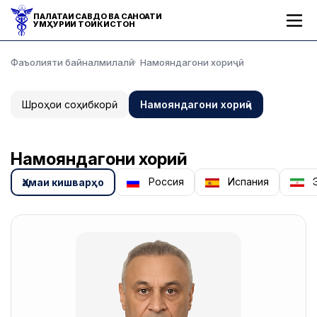
ПАЛАТАИ САВДО ВА САНОАТИ
ҶУМҲУРИИ ТОҶИКИСТОН
Фаъолияти байналмилалӣ
Намояндагони хориҷӣ
Шӯроҳои соҳибкорӣ
Намояндагони хориҷӣ
Намояндагони хориҷӣ
Россия
Испания
Э
Ҳамаи кишварҳо