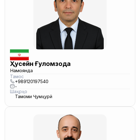
Ҳусейн Ғуломзода
Намоянда
Тамос
+989120197540
-
Шаҳрҳо
Тамоми Ҷумҳурӣ