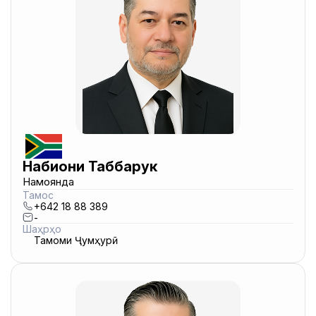
Набиҷони Таббарук
Намоянда
Тамос
+642 18 88 389
-
Шаҳрҳо
Тамоми Ҷумҳурӣ