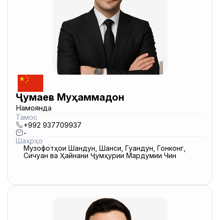
Ҷумаев Муҳаммадҷон
Намоянда
Тамос
+992 937709937
-
Шаҳрҳо
Музофотҳои Шандун, Шанси, Гуандун, Гонконг,
Сичуан ва Ҳайнани Ҷумҳурии Мардумии Чин