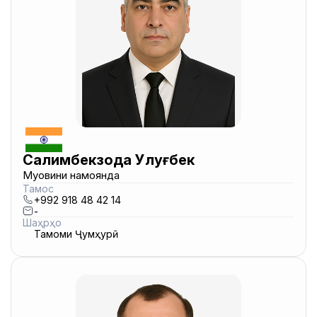
Салимбекзода Улуғбек
Муовини намоянда
Тамос
+992 918 48 42 14
-
Шаҳрҳо
Тамоми Ҷумҳурӣ