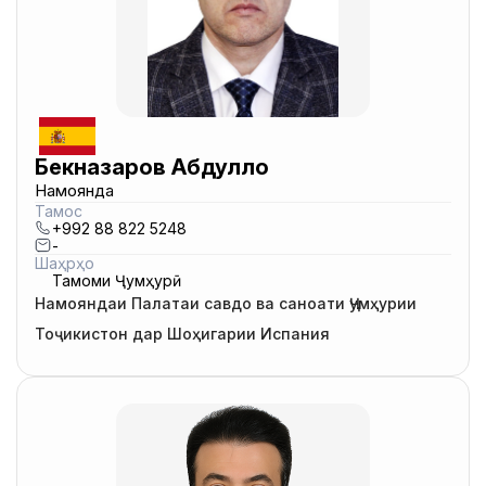
Бекназаров Абдулло
Намоянда
Тамос
+992 88 822 5248
-
Шаҳрҳо
Тамоми Ҷумҳурӣ
Намояндаи Палатаи савдо ва саноати Ҷумҳурии
Тоҷикистон дар Шоҳигарии Испания