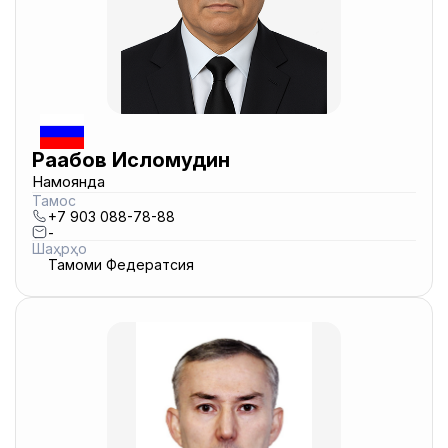
Раҷабов Исломудин
Намоянда
Тамос
+7 903 088-78-88
-
Шаҳрҳо
Тамоми Федератсия