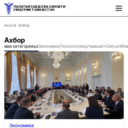
ПАЛАТАИ САВДО ВА САНОАТИ
ҶУМҲУРИИ ТОҶИКИСТОН
Асосӣ
Ахбор
Ахбор
Ҳама категорияҳо
Экономика
Технологияҳо
Ҷамъият
Сиёсат
Ил
Экономика