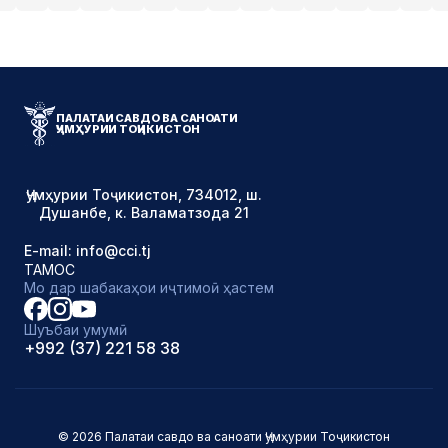
ПАЛАТАИ САВДО ВА САНОАТИ
ҶУМҲУРИИ ТОҶИКИСТОН
Ҷумҳурии Тоҷикистон, 734012, ш.
Душанбе, к. Валаматзода 21
E-mail: info@cci.tj
ТАМОС
Мо дар шабакаҳои иҷтимоӣ ҳастем
Шуъбаи умумӣ
+992 (37) 221 58 38
© 2026 Палатаи савдо ва саноати Ҷумҳурии Тоҷикистон