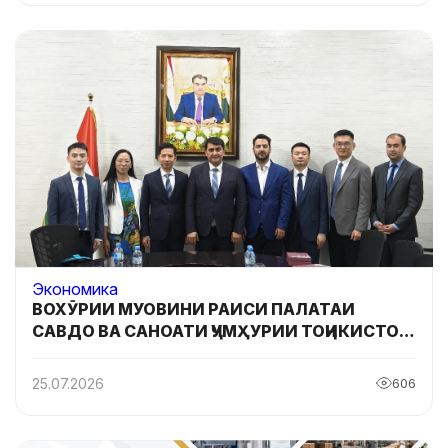
Экономика
ВОХӮРИИ МУОВИНИ РАИСИ ПАЛАТАИ
САВДО ВА САНОАТИ ҶУМҲУРИИ ТОҶИКИСТОН
БО НАМОЯНДАГОНИ КАНСЕЛЯРИЯИ
РОБИТАҲОИ ХОРИҶИИ ҲУКУМАТИ ХАЛҚИИ
25.07.2026
606
ВИЛОЯТИ ГУАНДУН