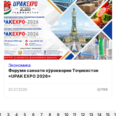
Экономика
Форуми саноати хӯроквории Тоҷикистон
«UPAK EXPO 2026»
20.07.2026
1156
2
3
4
5
6
7
8
9
10
11
12
13
14
15
1