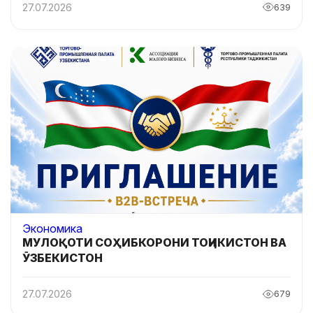
БЕЛАРУС
27.07.2026
639
Экономика
МУЛОҚОТИ СОҲИБКОРОНИ ТОҶИКИСТОН ВА
ӮЗБЕКИСТОН
27.07.2026
679