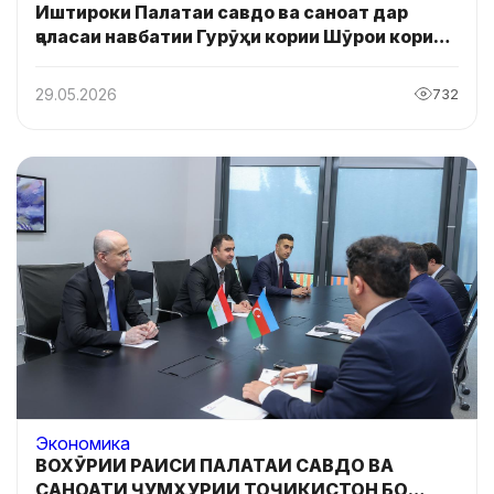
Иштироки Палатаи савдо ва саноат дар
ҷаласаи навбатии Гурӯҳи кории Шӯрои кории
Созмони Ҳамкории Шанхай оид ба нақлиёт
ва логистика
29.05.2026
732
Экономика
ВОХӮРИИ РАИСИ ПАЛАТАИ САВДО ВА
САНОАТИ ҶУМҲУРИИ ТОҶИКИСТОН БО