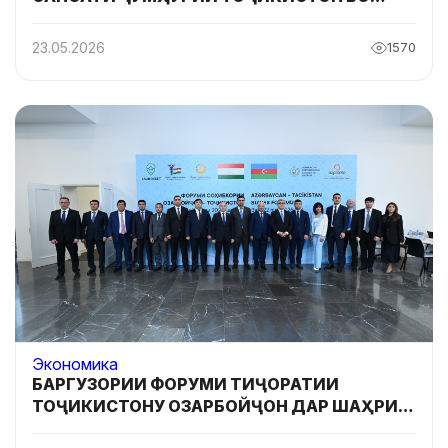
АГЕНТИИ РУШДИ СОҲИБКОРИИ ХУРДУ
МИЁНАИ ОЗАРБОЙҶОН (KOBİA)
23.05.2026
1570
Экономика
БАРГУЗОРИИ ФОРУМИ ТИҶОРАТИИ
ТОҶИКИСТОНУ ОЗАРБОЙҶОН ДАР ШАҲРИ
БОКУ