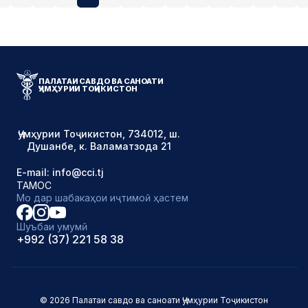
ПАЛАТАИ САВДО ВА САНОАТИ
ҶУМҲУРИИ ТОҶИКИСТОН
Ҷумҳурии Тоҷикистон, 734012, ш.
Душанбе, к. Валаматзода 21
E-mail: info@cci.tj
ТАМОС
Мо дар шабакаҳои иҷтимоӣ ҳастем
Шуъбаи умумӣ
+992 (37) 221 58 38
© 2026 Палатаи савдо ва саноати Ҷумҳурии Тоҷикистон