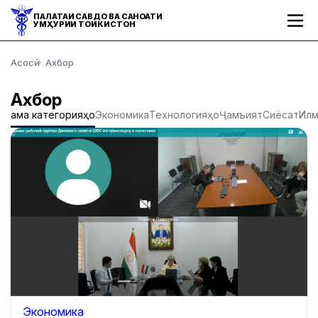
ПАЛАТАИ САВДО ВА САНОАТИ
ҶУМҲУРИИ ТОҶИКИСТОН
Асосӣ
Ахбор
Ахбор
Ҳама категорияҳо
Экономика
Технологияҳо
Ҷамъият
Сиёсат
Ил
Экономика