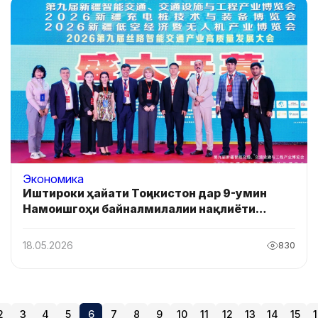
Экономика
Иштироки ҳайати Тоҷикистон дар 9-умин
Намоишгоҳи байналмилалии нақлиёти
интеллектуалӣ, инфрасохтори роҳ ва
саноати муҳандисӣ дар Синҷян
18.05.2026
830
2
3
4
5
6
7
8
9
10
11
12
13
14
15
1