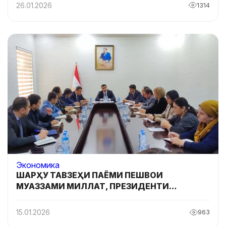
26.01.2026
1314
Экономика
ШАРҲУ ТАВЗЕҲИ ПАЁМИ ПЕШВОИ
МУАЗЗАМИ МИЛЛАТ, ПРЕЗИДЕНТИ
ҶУМҲУРИИ ТОҶИКИСТОН МУҲТАРАМ
ЭМОМАЛӢ РАҲМОН
15.01.2026
963