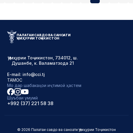
ПАЛАТАИ САВДО ВА САНОАТИ
ҶУМҲУРИИ ТОҶИКИСТОН
Ҷумҳурии Тоҷикистон, 734012, ш.
Душанбе, к. Валаматзода 21
E-mail: info@cci.tj
ТАМОС
Мо дар шабакаҳои иҷтимоӣ ҳастем
Шуъбаи умумӣ
+992 (37) 221 58 38
© 2026 Палатаи савдо ва саноати Ҷумҳурии Тоҷикистон