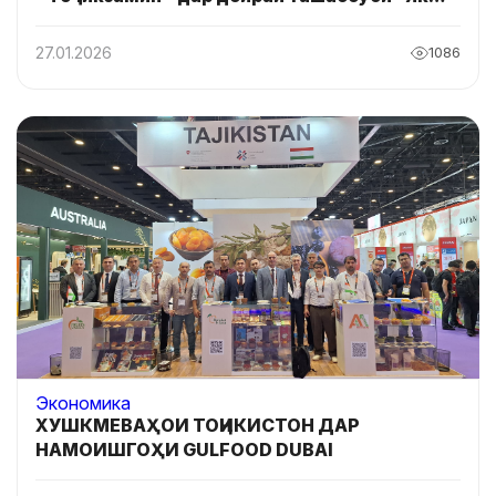
деҳа - як маҳсулот” дар Тоҷикистон
27.01.2026
1086
Экономика
ХУШКМЕВАҲОИ ТОҶИКИСТОН ДАР
НАМОИШГОҲИ GULFOOD DUBAI