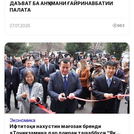
ДАЪВАТ БА АНҶУМАНИ ҒАЙРИНАВБАТИИ
ПАЛАТА
27.01.2026
963
Экономика
Ифтитоҳи нахустин мағозаи бренди
«Тоҷикзамин» дар доираи ташаббуси “Як