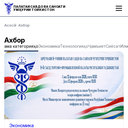
ПАЛАТАИ САВДО ВА САНОАТИ
ҶУМҲУРИИ ТОҶИКИСТОН
Асосӣ
Ахбор
Ахбор
Ҳама категорияҳо
Экономика
Технологияҳо
Ҷамъият
Сиёсат
Ил
Экономика