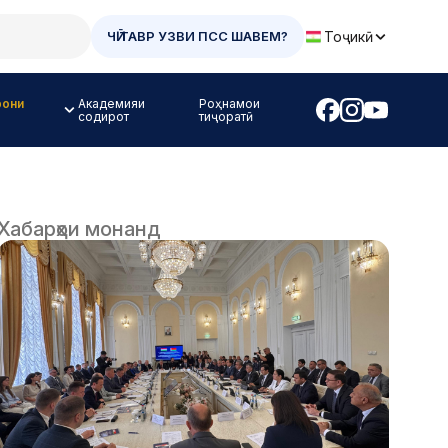
Тоҷикӣ
ЧӢ ТАВР УЗВИ ПСС ШАВЕМ?
рони
Академияи
Роҳнамои
содирот
тиҷоратӣ
Хабарҳои монанд