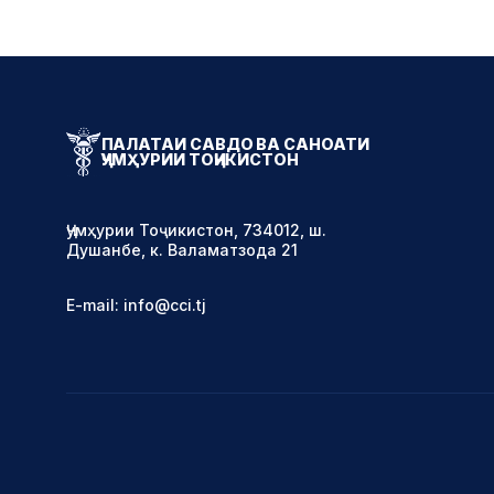
ПАЛАТАИ САВДО ВА САНОАТИ
ҶУМҲУРИИ ТОҶИКИСТОН
Ҷумҳурии Тоҷикистон, 734012, ш.
Душанбе, к. Валаматзода 21
E-mail: info@cci.tj