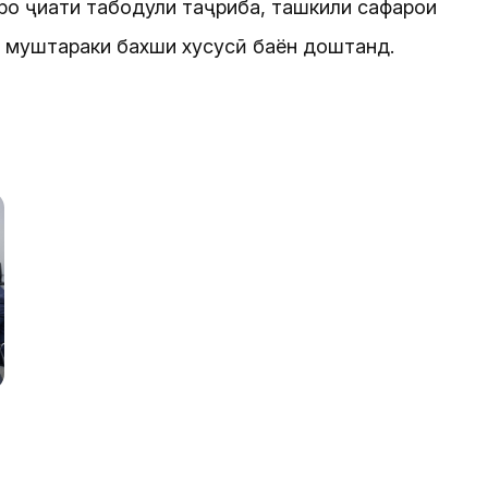
ро ҷиҳати табодули таҷриба, ташкили сафарҳои
ои муштараки бахши хусусӣ баён доштанд.