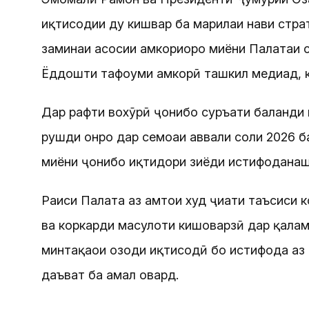
иқтисодии ду кишвар ба марҳилаи нави стра
заминаи асосии ҳамкориҳоро миёни Палатаи 
Ёддошти тафоҳуми ҳамкорӣ ташкил медиҳад, к
Дар рафти вохӯрӣ ҷонибҳо суръати баланди
рушди онро дар семоҳаи аввали соли 2026 ба
миёни ҷонибҳо иқтидори зиёди истифодана
Раиси Палата аз ҳамтои худ ҷиҳати таъсиси 
ва коркарди маҳсулоти кишоварзӣ дар қалам
минтақаҳои озоди иқтисодӣ бо истифода аз
даъват ба амал овард.