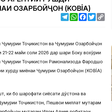
АИ ОЗАРБОЙҶОН (KOBİA)
Telegram
WhatsApp
Facebook
Twitter
Cop
Link
и Ҷумҳурии Тоҷикистон ва Ҷумҳурии Озарбойҷон
и 21-22 майи соли 2026 дар шаҳри Боку вохӯрии
 Ҷумҳурии Тоҷикистон Раҳмонализода Фарҳодшоҳ
ии хурду миёнаи Ҷумҳурии Озарбойҷон (KOBİA)
шт, ки бо шарофати сиёсати дӯстона ва
умҳурии Тоҷикистон, Пешвои миллат муҳтарам
арбойҷон муҳтарам Илҳом Алиев робитаҳои