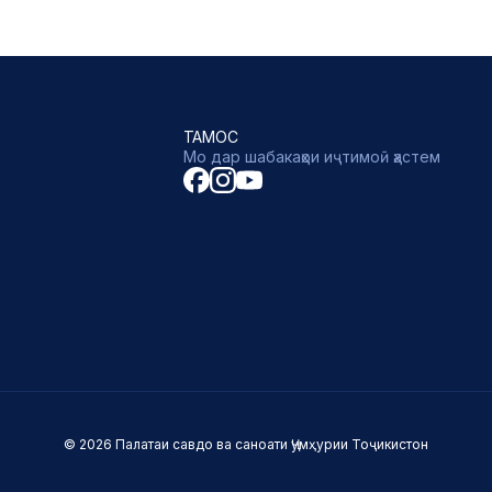
ТАМОС
Мо дар шабакаҳои иҷтимоӣ ҳастем
© 2026 Палатаи савдо ва саноати Ҷумҳурии Тоҷикистон