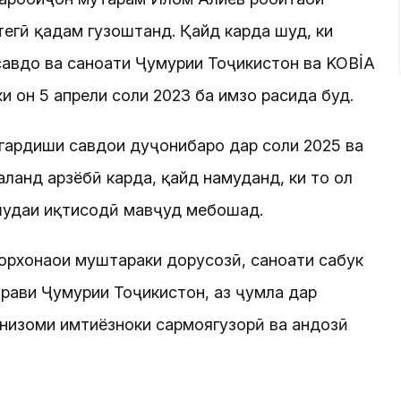
тегӣ қадам гузоштанд. Қайд карда шуд, ки
савдо ва саноати Ҷумҳурии Тоҷикистон ва KOBİA
и он 5 апрели соли 2023 ба имзо расида буд.
 гардиши савдои дуҷонибаро дар соли 2025 ва
ланд арзёбӣ карда, қайд намуданд, ки то ҳол
шудаи иқтисодӣ мавҷуд мебошад.
корхонаҳои муштараки дорусозӣ, саноати сабук
рави Ҷумҳурии Тоҷикистон, аз ҷумла дар
 низоми имтиёзноки сармоягузорӣ ва андозӣ