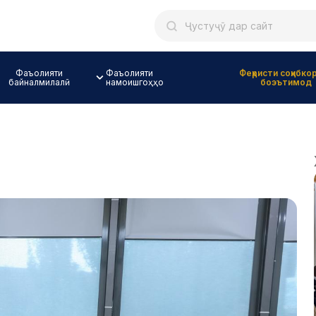
Фаъолияти
Фаъолияти
Феҳристи соҳибко
байналмилалӣ
намоишгоҳҳо
боэътимод