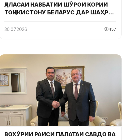
ҶАЛАСАИ НАВБАТИИ ШӮРОИ КОРИИ
ТОҶИКИСТОНУ БЕЛАРУС ДАР ШАҲРИ
y
БРЕСТ БАРГУЗОР ГАРДИД
30.07.2026
457
ВОХӮРИИ РАИСИ ПАЛАТАИ САВДО ВА