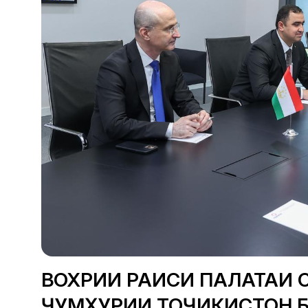
ВОХӮРИИ РАИСИ ПАЛАТАИ 
ҶУМҲУРИИ ТОҶИКИСТОН Б