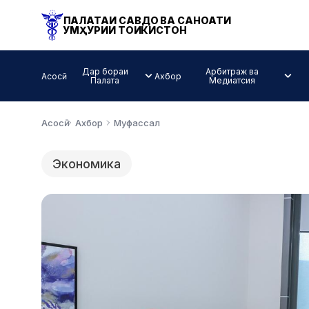
ПАЛАТАИ САВДО ВА САНОАТИ
ҶУМҲУРИИ ТОҶИКИСТОН
Дар бораи
Арбитраж ва
Асосӣ
Ахбор
Палата
Медиатсия
Асосӣ
Ахбор
Муфассал
Экономика