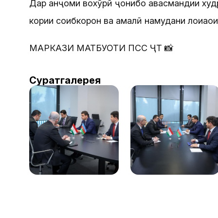
Дар анҷоми вохӯрӣ ҷонибҳо ҳавасмандии худ
кории соҳибкорон ва амалӣ намудани лоиҳаҳ
МАРКАЗИ МАТБУОТИ ПСС ҶТ 📸
Суратгалерея