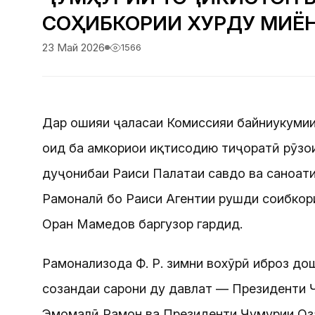
СОҲИБКОРИИ ХУРДУ МИЁН
23 Май 2026
1566
Дар ҳошияи ҷаласаи Комиссияи байниҳукуми
оид ба ҳамкориҳои иқтисодию тиҷоратӣ рӯзҳо
дуҷонибаи Раиси Палатаи савдо ва саноати
Раҳмоналӣ бо Раиси Агентии рушди соҳибкор
Орҳан Мамедов баргузор гардид.
Раҳмонализода Ф. Р. зимни вохӯрӣ иброз до
созандаи сарони ду давлат — Президенти Ҷ
Эмомалӣ Раҳмон ва Президенти Ҷумҳурии Оз