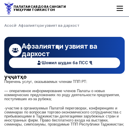
ПАЛАТАИ САВДО ВА САНОАТИ
ҶУМҲУРИИ ТОҶИКИСТОН
Асосӣ
Афзалиятҳои узвият ва дархост
Афзалиятҳои узвият ва
дархост
Шомил шудан ба ПСС ҶТ
Ҳуҷҷатҳо
Перечень услуг, оказываемых членам ТПП РТ:
— оперативное информирование членов Палаты о новых
коммерческих предложениях по роду деятельности предприятия,
поступивших из-за рубежа;
-участие в организуемых Палатой переговорах, конференциях и
семинарах по вопросам торгово-экономического сотрудничества с
прибывающими в Таджикистан делегациями зарубежных стран и
иностранных фирм. Право бесплатного входа на выставки,
семинары, симпозиумы, проводимые ТПП Республики Таджикистан;