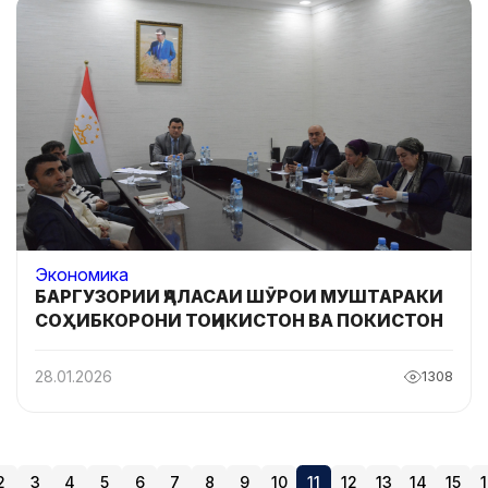
Экономика
БАРГУЗОРИИ ҶАЛАСАИ ШӮРОИ МУШТАРАКИ
СОҲИБКОРОНИ ТОҶИКИСТОН ВА ПОКИСТОН
28.01.2026
1308
2
3
4
5
6
7
8
9
10
11
12
13
14
15
1