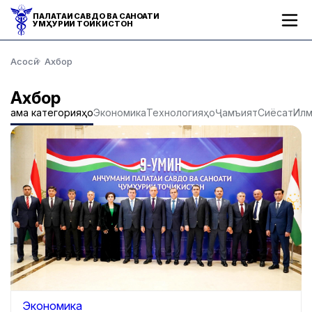
ПАЛАТАИ САВДО ВА САНОАТИ
ҶУМҲУРИИ ТОҶИКИСТОН
Асосӣ
Ахбор
Ахбор
Ҳама категорияҳо
Экономика
Технологияҳо
Ҷамъият
Сиёсат
Ил
Экономика