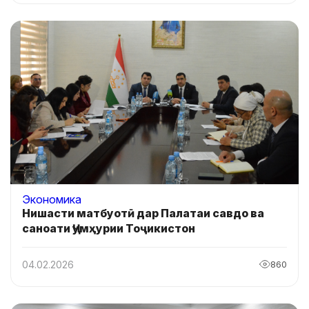
Экономика
Нишасти матбуотӣ дар Палатаи савдо ва
саноати Ҷумҳурии Тоҷикистон
04.02.2026
860