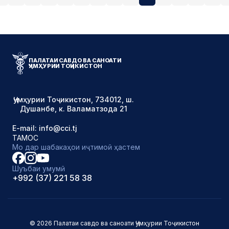
ПАЛАТАИ САВДО ВА САНОАТИ
ҶУМҲУРИИ ТОҶИКИСТОН
Ҷумҳурии Тоҷикистон, 734012, ш.
Душанбе, к. Валаматзода 21
E-mail: info@cci.tj
ТАМОС
Мо дар шабакаҳои иҷтимоӣ ҳастем
Шуъбаи умумӣ
+992 (37) 221 58 38
© 2026 Палатаи савдо ва саноати Ҷумҳурии Тоҷикистон