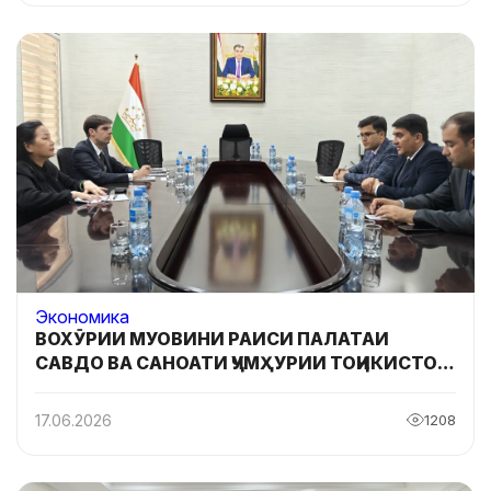
Экономика
ВОХӮРИИ МУОВИНИ РАИСИ ПАЛАТАИ
САВДО ВА САНОАТИ ҶУМҲУРИИ ТОҶИКИСТОН
БО ҲАЙАТИ ШИРКАТИ МАЛАЙЗИЯГИИ
«MEGA FORTRIS GROUP»
17.06.2026
1208