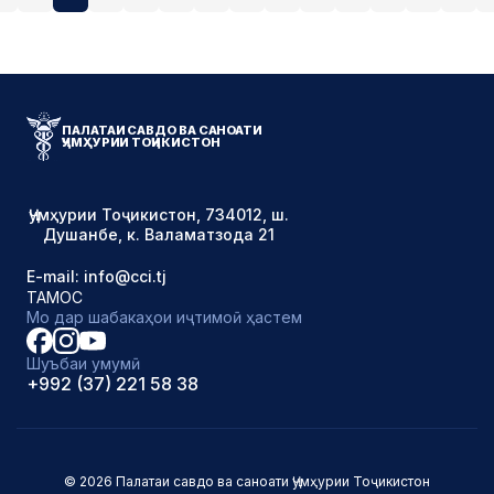
ПАЛАТАИ САВДО ВА САНОАТИ
ҶУМҲУРИИ ТОҶИКИСТОН
Ҷумҳурии Тоҷикистон, 734012, ш.
Душанбе, к. Валаматзода 21
E-mail: info@cci.tj
ТАМОС
Мо дар шабакаҳои иҷтимоӣ ҳастем
Шуъбаи умумӣ
+992 (37) 221 58 38
© 2026 Палатаи савдо ва саноати Ҷумҳурии Тоҷикистон