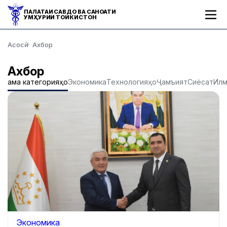
ПАЛАТАИ САВДО ВА САНОАТИ
ҶУМҲУРИИ ТОҶИКИСТОН
Асосӣ
Ахбор
Ахбор
Ҳама категорияҳо
Экономика
Технологияҳо
Ҷамъият
Сиёсат
Ил
Экономика