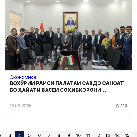
Экономика
ВОХӮРИИ РАИСИ ПАЛАТАИ САВДО САНОАТ
БО ҲАЙАТИ ВАСЕИ СОҲИБКОРОНИ
ҶУМҲУРИИ ИСЛОМИИ ЭРОН
16.06.2026
1193
2
3
4
5
6
7
8
9
10
11
12
13
14
15
1