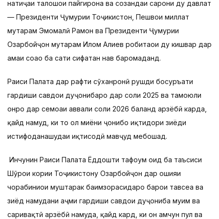
натиҷаи талошҳои пайгирона ва созандаи сарони ду давлат
— Президенти Ҷумҳурии Тоҷикистон, Пешвои миллат
муҳтарам Эмомалӣ Раҳмон ва Президенти Ҷумҳурии
Озарбойҷон муҳтарам Илҳом Алиев робитаҳои ду кишвар дар
ҳамаи соҳаҳо ба сатҳи сифатан нав баромаданд.
Раиси Палата дар рафти сӯханронӣ рушди босуръати
гардиши савдои дуҷонибаро дар соли 2025 ва тамоюли
онро дар семоҳаи аввали соли 2026 баланд арзёбӣ карда,
қайд намуд, ки то ҳол миёни ҷонибҳо иқтидори зиёди
истифоданашудаи иқтисодӣ мавҷуд мебошад.
Инчунин Раиси Палата Ёддошти тафоҳум оид ба таъсиси
Шӯрои кории Тоҷикистону Озарбойҷон дар ҳошияи
чорабиниҳои муштарак баимзорасидаро барои тавсеа ва
зиёд намудани ҳаҷми гардиши савдои дуҷониба муҳим ва
саривақтӣ арзёбӣ намуда, қайд кард, ки он ҳамчун пул ва