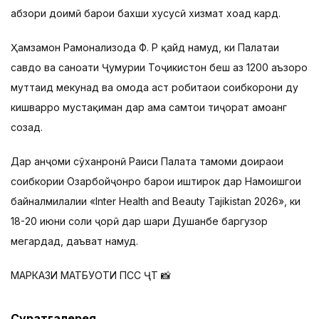
абзори доимӣ барои бахши хусусӣ хизмат хоҳад кард.
Ҳамзамон Раҳмонализода Ф. Р қайд намуд, ки Палатаи
савдо ва саноати Ҷумҳурии Тоҷикистон беш аз 1200 аъзоро
муттаҳид мекунад ва омода аст робитаҳои соҳибкорони ду
кишварро мустақиман дар ҳама самтҳои тиҷорат ҳамоҳанг
созад.
Дар анҷоми сӯханронӣ Раиси Палата тамоми доираҳои
соҳибкории Озарбойҷонро барои иштирок дар Намоишгоҳи
байналмилалии «Inter Health and Beauty Tajikistan 2026», ки
18-20 июни соли ҷорӣ дар шаҳри Душанбе баргузор
мегардад, даъват намуд.
МАРКАЗИ МАТБУОТИ ПСС ҶТ 📸
Суратгалерея