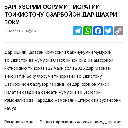
БАРГУЗОРИИ ФОРУМИ ТИҶОРАТИИ
ТОҶИКИСТОНУ ОЗАРБОЙҶОН ДАР ШАҲРИ
БОКУ
Telegram
WhatsApp
Facebook
Twitter
C
1615
22 Май 2026
Li
Дар ҳошияи ҷаласаи Комиссияи байниҳукумии Ҷумҳурии
Тоҷикистон ва Ҷумҳурии Озарбойҷон оид ба ҳамкориҳои
иқтисодию тиҷоратӣ 22 майи соли 2026 дар Маркази
тиҷоратии Боку Форуми тиҷоратии Тоҷикистону
Озарбойҷон баргузор гардид, ки дар кори он Раиси
Палатаи савдо ва саноати Ҷумҳурии Тоҷикистон
Раҳмонализода Фарҳодшоҳ Раҳмоналӣ иштирок ва сӯханронӣ
намуд.
Раҳмонализода Ф. Р. дар баромади худ қайд намуд, ки дар