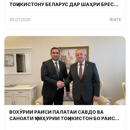
ТОҶИКИСТОНУ БЕЛАРУС ДАР ШАҲРИ БРЕСТ
БАРГУЗОР ГАРДИД
30.07.2026
473
ВОХӮРИИ РАИСИ ПАЛАТАИ САВДО ВА
САНОАТИ ҶУМҲУРИИ ТОҶИКИСТОН БО РАИСИ
ПАЛАТАИ САВДО ВА САНОАТИ ҶУМҲУРИИ