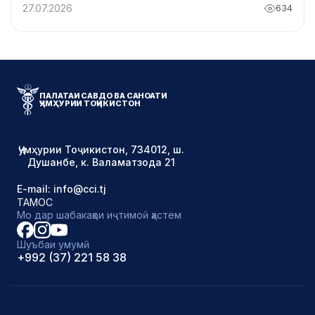
БЕЛАРУС
27.07.2026
634
ПАЛАТАИ САВДО ВА САНОАТИ
ҶУМҲУРИИ ТОҶИКИСТОН
Ҷумҳурии Тоҷикистон, 734012, ш.
Душанбе, к. Валаматзода 21
E-mail: info@cci.tj
ТАМОС
Мо дар шабакаҳои иҷтимоӣ ҳастем
Шуъбаи умумӣ
+992 (37) 221 58 38