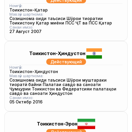
Действующий
Номгӯй:
Тоҷикистон-Қатар
Мавзӯи шартнома:
Созишнома оиди таъсиси Шӯрои тиҷоратии
Тоҷикистону Қатар миёни ПСС ҶТ ва ПСС Қатар
Санаи имзо:
27 Август 2007
Тоҷикистон-Ҳиндустон
Действующий
Номгӯй:
Тоҷикистон-Ҳиндустон
Мавзӯи шартнома:
Созишнома оиди таъсиси Шӯрои муштараки
тиҷоратӣ байни Палатаи савдо ва саноати
Ҷумҳурии Тоҷикистон ва Федератсияи палатаҳои
савдо ва саноати Ҳиндустон
Санаи имзо:
05 Октябр 2016
Тоҷикистон-Эрон