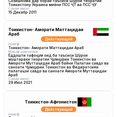
Созишнома дар бораи таъсиси Шӯрои тиҷоратии
Тоҷикистону Украина миёни ПСС ҶТ ва ПСС ҶУ
Санаи имзо:
15 Декабр 2011
Тоҷикистон- Аморати Маттаҳидаи
Араб
Действующий
Номгӯй:
Тоҷикистон- Аморати Маттаҳидаи Араб
Мавзӯи шартнома:
Ёддошти тафоҳум оид ба таъсиси Шӯрои
муштараки тиҷоратии Ҷумҳурии Тоҷикистон ва
Амороти Муттаҳидаи Араб байни Палатаи савдо ва
саноати Ҷумҳурии Тоҷикистон ва Федератсияи
палатаҳои савдо ва саноати Амороти Муттаҳидаи
Араб
Санаи имзо:
29 Июл 2021
Тоҷикистон-Афғонистон
Действующий
Номгӯй: