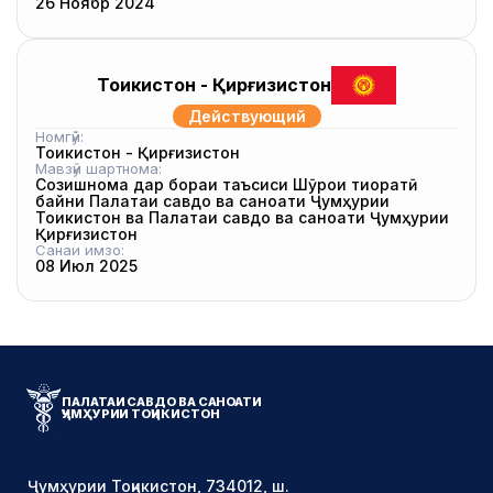
26 Ноябр 2024
Тоҷикистон - Қирғизистон
Действующий
Номгӯй:
Тоҷикистон - Қирғизистон
Мавзӯи шартнома:
Созишнома дар бораи таъсиси Шӯрои тиҷоратӣ
байни Палатаи савдо ва саноати Ҷумҳурии
Тоҷикистон ва Палатаи савдо ва саноати Ҷумҳурии
Қирғизистон
Санаи имзо:
08 Июл 2025
ПАЛАТАИ САВДО ВА САНОАТИ
ҶУМҲУРИИ ТОҶИКИСТОН
Ҷумҳурии Тоҷикистон, 734012, ш.