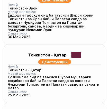
Действующий
Номгӯй:
Тоҷикистон-Эрон
Мавзӯи шартнома:
Ёддошти тафоҳум оид ба таъсиси Шӯрои кории
Тоҷикистон ва Эрон байни Палатаи савдо ва
саноати Ҷумҳурии Тоҷикистон ва Палатаи
бозаргонӣ, саноеъ, маодин ва кишоварзии
Ҷумҳурии Исломии Эрон
Санаи имзо:
30 Май 2022
Тоҷикистон - Қатар
Действующий
Номгӯй:
Тоҷикистон - Қатар
Мавзӯи шартнома:
Созишнома оид ба таъсиси Шўрои муштараки
соҳибкорон байни Палатаи савдо ва саноати
Ҷумҳурии Тоҷикистон ва Палатаи савдо ва саноати
Қатар
Санаи имзо:
25 Июн 2023