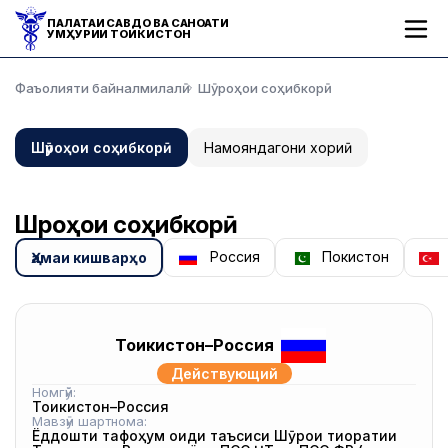
ПАЛАТАИ САВДО ВА САНОАТИ
ҶУМҲУРИИ ТОҶИКИСТОН
Фаъолияти байналмилалӣ
Шӯроҳои соҳибкорӣ
Шӯроҳои соҳибкорӣ
Намояндагони хориҷӣ
Шӯроҳои соҳибкорӣ
Россия
Покистон
Ҳамаи кишварҳо
Тоҷикистон–Россия
Действующий
Номгӯй:
Тоҷикистон–Россия
Мавзӯи шартнома:
Ёддошти тафоҳум оиди таъсиси Шӯрои тиҷоратии