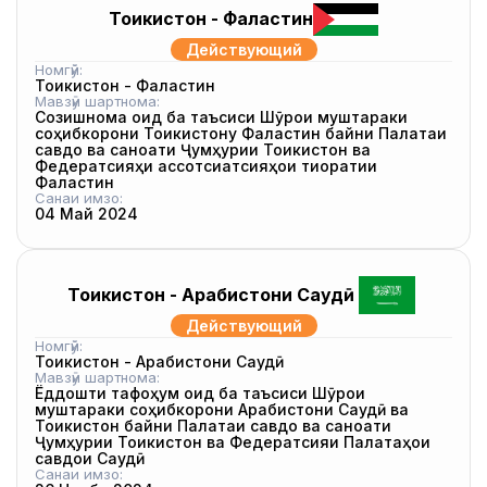
Тоҷикистон - Фаластин
Действующий
Номгӯй:
Тоҷикистон - Фаластин
Мавзӯи шартнома:
Созишнома оид ба таъсиси Шӯрои муштараки
соҳибкорони Тоҷикистону Фаластин байни Палатаи
савдо ва саноати Ҷумҳурии Тоҷикистон ва
Федератсияҳи ассотсиатсияҳои тиҷоратии
Фаластин
Санаи имзо:
04 Май 2024
Тоҷикистон - Арабистони Саудӣ
Действующий
Номгӯй:
Тоҷикистон - Арабистони Саудӣ
Мавзӯи шартнома:
Ёддошти тафоҳум оид ба таъсиси Шӯрои
муштараки соҳибкорони Арабистони Саудӣ ва
Тоҷикистон байни Палатаи савдо ва саноати
Ҷумҳурии Тоҷикистон ва Федератсияи Палатаҳои
савдои Саудӣ
Санаи имзо: