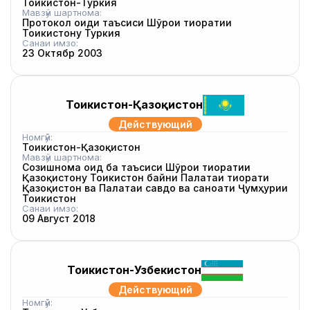
Тоҷикистон-Туркия
Мавзӯи шартнома:
Протокол оиди таъсиси Шӯрои тиҷоратии
Тоҷикистону Туркия
Санаи имзо:
23 Октябр 2003
Тоҷикистон-Қазоқистон
Действующий
Номгӯй:
Тоҷикистон-Қазоқистон
Мавзӯи шартнома:
Созишнома оид ба таъсиси Шӯрои тиҷоратии
Қазоқистону Тоҷикистон байни Палатаи тиҷорати
Қазоқистон ва Палатаи савдо ва саноати Ҷумҳурии
Тоҷикистон
Санаи имзо:
09 Август 2018
Тоҷикистон-Узбекистон
Действующий
Номгӯй: