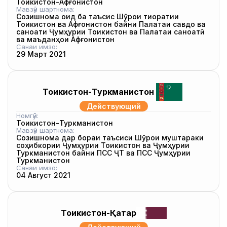
Тоҷикистон-Афғонистон
Мавзӯи шартнома:
Созишнома оид ба таъсис Шӯрои тиҷоратии
Тоҷикистон ва Афғонистон байни Палатаи савдо ва
саноати Ҷумҳурии Тоҷикистон ва Палатаи саноатӣ
ва маъданҳои Афғонистон
Санаи имзо:
29 Март 2021
Тоҷикистон-Туркманистон
Действующий
Номгӯй:
Тоҷикистон-Туркманистон
Мавзӯи шартнома:
Созишнома дар бораи таъсиси Шӯрои муштараки
соҳибкории Ҷумҳурии Тоҷикистон ва Ҷумҳурии
Туркманистон байни ПСС ҶТ ва ПСС Ҷумҳурии
Туркманистон
Санаи имзо:
04 Август 2021
Тоҷикистон-Қатар