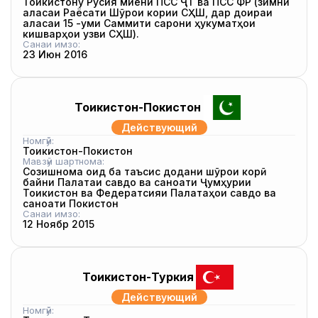
Тоҷикистону Русия миёни ПСС ҶТ ва ПСС ФР (зимни
ҷаласаи Раёсати Шӯрои кории СҲШ, дар доираи
ҷаласаи 15 -уми Саммити сарони ҳукуматҳои
кишварҳои узви СҲШ).
Санаи имзо:
23 Июн 2016
Тоҷикистон-Покистон
Действующий
Номгӯй:
Тоҷикистон-Покистон
Мавзӯи шартнома:
Созишнома оид ба таъсис додани шӯрои корӣ
байни Палатаи савдо ва саноати Ҷумҳурии
Тоҷикистон ва Федератсияи Палатаҳои савдо ва
саноати Покистон
Санаи имзо:
12 Ноябр 2015
Тоҷикистон-Туркия
Действующий
Номгӯй: