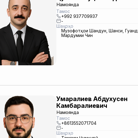
Намоянда
Тамос
+992 937709937
-
Шаҳрҳо
Музофотҳои Шандун, Шанси, Гуанду
Мардумии Чин
Умаралиев Абдухусен
Камбаралиевич
Намоянда
Тамос
+8613552071704
-
Шаҳрҳо
Тамоми Ҷумҳурӣ