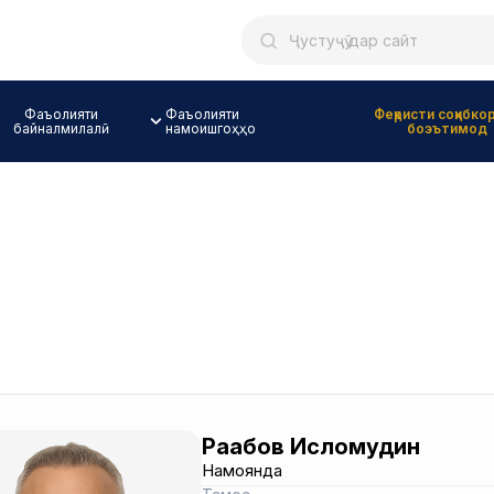
Фаъолияти
Фаъолияти
Феҳристи соҳибко
байналмилалӣ
намоишгоҳҳо
боэътимод
Раҷабов Исломудин
Намоянда