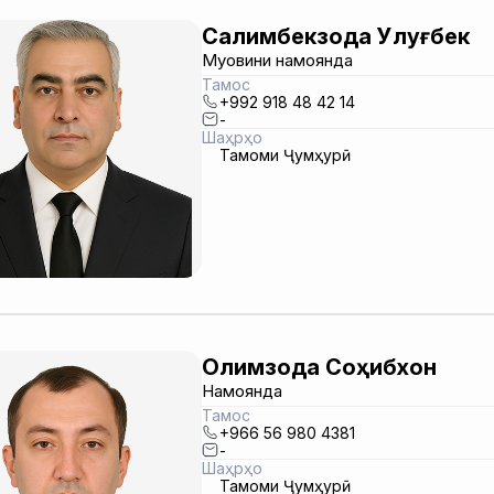
Салимбекзода Улуғбек
Муовини намоянда
Тамос
+992 918 48 42 14
-
Шаҳрҳо
Тамоми Ҷумҳурӣ
Олимзода Соҳибхон
Намоянда
Тамос
+966 56 980 4381
-
Шаҳрҳо
Тамоми Ҷумҳурӣ