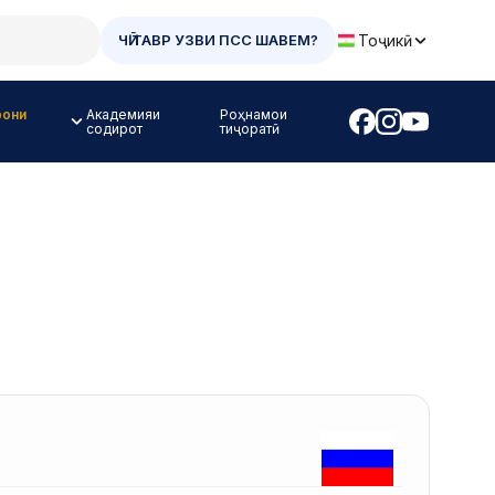
Тоҷикӣ
ЧӢ ТАВР УЗВИ ПСС ШАВЕМ?
рони
Академияи
Роҳнамои
содирот
тиҷоратӣ