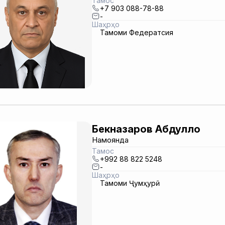
Тамос
+7 903 088-78-88
-
Шаҳрҳо
Тамоми Федератсия
Бекназаров Абдулло
Намоянда
Тамос
+992 88 822 5248
-
Шаҳрҳо
Тамоми Ҷумҳурӣ