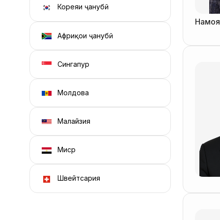
Кореяи ҷанубӣ
Намоя
Африқои ҷанубӣ
Сингапур
Молдова
Малайзия
Миср
Швейтсария