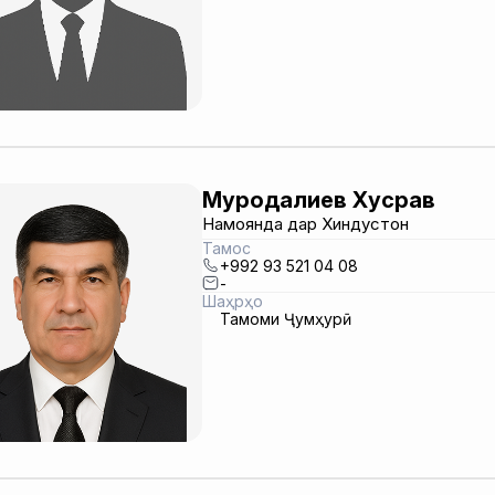
Муродалиев Хусрав
Намоянда дар Хиндустон
Тамос
+992 93 521 04 08
-
Шаҳрҳо
Тамоми Ҷумҳурӣ