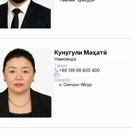
Кунугули Маҳатӣ
Намоянда
Тамос
+86 139 99 800 400
-
Шаҳрҳо
н. Синҷон-Уйғур