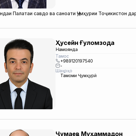
ндаи Палатаи савдо ва саноати Ҷумҳурии Тоҷикистон да
Ҳусейн Ғуломзода
Намоянда
Тамос
+989120197540
-
Шаҳрҳо
Тамоми Ҷумҳурӣ
Ҷумаев Муҳаммадҷон