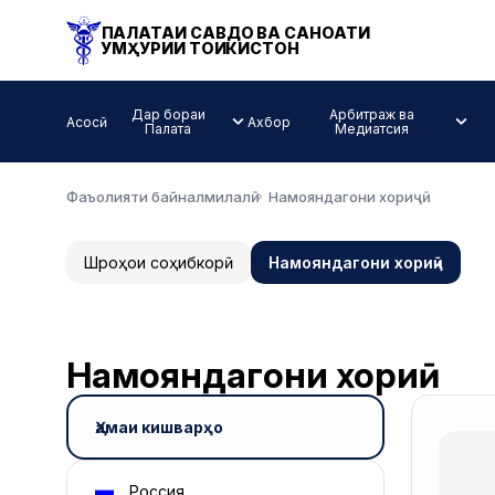
ПАЛАТАИ САВДО ВА САНОАТИ
ҶУМҲУРИИ ТОҶИКИСТОН
Дар бораи
Арбитраж ва
Асосӣ
Ахбор
Палата
Медиатсия
Фаъолияти байналмилалӣ
Намояндагони хориҷӣ
Шӯроҳои соҳибкорӣ
Намояндагони хориҷӣ
Намояндагони хориҷӣ
Ҳамаи кишварҳо
Россия