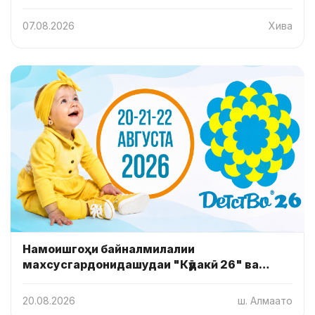
07.08.2026
Хива
Намоишгоҳи байналмилалии
махсусгардонидашудаи "Кӯдакӣ 26" ва
"Мӯди кӯдакон 26"
20.08.2026
ш. Алмаато