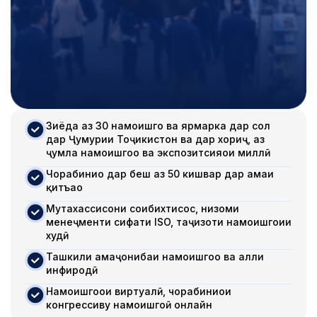
Зиёда аз 30 намоишгоҳ ва ярмарка дар сол
дар Ҷумҳурии Тоҷикистон ва дар хориҷ, аз
ҷумла намоишгоҳҳо ва экспозитсияҳои миллӣ
Чорабиниҳо дар беш аз 50 кишвар дар ҳамаи
қитъаҳо
Мутахассисони соҳибихтисос, низоми
менеҷменти сифати ISO, таҷҳизоти намоишгоҳии
худӣ
Ташкили ҳамаҷонибаи намоишгоҳҳо ва ҳалли
инфиродӣ
Намоишгоҳҳои виртуалӣ, чорабиниҳои
конгрессиву намоишгоҳӣ онлайн