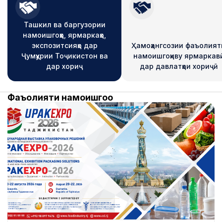
Ташкил ва баргузории
намоишгоҳҳо, ярмаркаҳо,
экспозитсияҳо дар
Ҳамоҳангсозии фаъолият
Ҷумҳурии Тоҷикистон ва
намоишгоҳиву ярмаркав
дар хориҷ
дар давлатҳои хориҷӣ
Фаъолияти намоишгоҳҳо