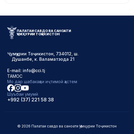
ПАЛАТАИ САВДО ВА САНОАТИ
ҶУМҲУРИИ ТОҶИКИСТОН
Ҷумҳурии Тоҷикистон, 734012, ш.
Душанбе, к. Валаматзода 21
E-mail: info@cci.tj
ТАМОС
Мо дар шабакаҳои иҷтимоӣ ҳастем
Шуъбаи умумӣ
+992 (37) 221 58 38
© 2026 Палатаи савдо ва саноати Ҷумҳурии Тоҷикистон