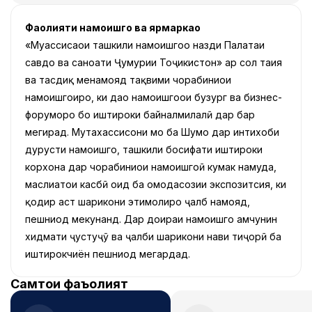
Фаолияти намоишгоҳ ва ярмаркаҳо
«Муассисаҳои ташкили намоишгоҳҳо назди Палатаи
савдо ва саноати Ҷумҳурии Тоҷикистон» ҳар сол таҳия
ва тасдиқ менамояд тақвими чорабиниҳои
намоишгоҳиро, ки даҳҳо намоишгоҳҳои бузург ва бизнес-
форумҳоро бо иштироки байналмилалӣ дар бар
мегирад. Мутахассисони мо ба Шумо дар интихоби
дурусти намоишгоҳ, ташкили босифати иштироки
корхона дар чорабиниҳои намоишгоҳӣ кумак намуда,
маслиҳатҳои касбӣ оид ба омодасозии экспозитсия, ки
қодир аст шарикони эҳтимолиро ҷалб намояд,
пешниҳод мекунанд. Дар доираи намоишгоҳ ҳамчунин
хидмати ҷустуҷӯ ва ҷалби шарикони нави тиҷорӣ ба
иштирокчиён пешниҳод мегардад.
Самтҳои фаъолият