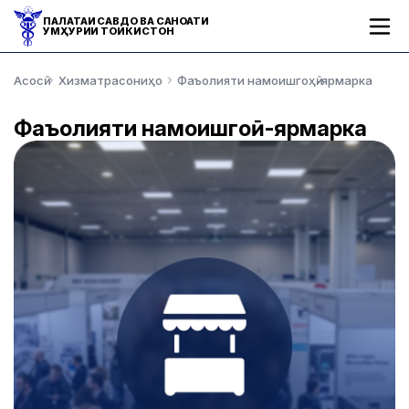
ПАЛАТАИ САВДО ВА САНОАТИ
ҶУМҲУРИИ ТОҶИКИСТОН
Асосӣ
Хизматрасониҳо
Фаъолияти намоишгоҳӣ-ярмарка
Фаъолияти намоишгоҳӣ-ярмарка