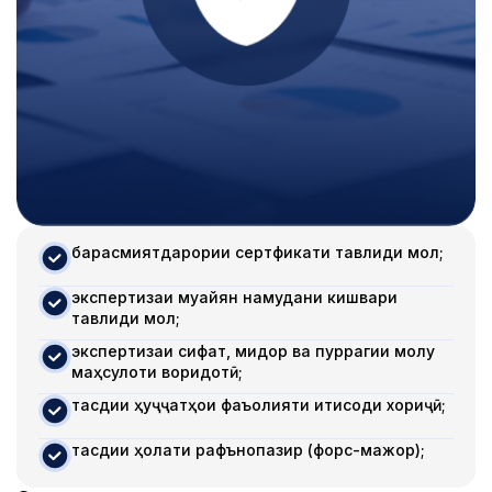
барасмиятдарории сертфикати тавлиди мол;
экспертизаи муайян намудани кишвари
тавлиди мол;
экспертизаи сифат, миқдор ва пуррагии молу
маҳсулоти воридотӣ;
тасдиқи ҳуҷҷатҳои фаъолияти иқтисоди хориҷӣ;
тасдиқи ҳолати рафънопазир (форс-мажор);