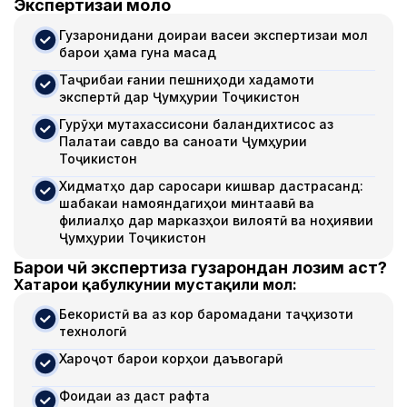
Экспертизаи молҳо
Гузаронидани доираи васеи экспертизаи мол
барои ҳама гуна мақсад
Таҷрибаи ғании пешниҳоди хадамоти
экспертӣ дар Ҷумҳурии Тоҷикистон
Гурӯҳи мутахассисони баландихтисос аз
Палатаи савдо ва саноати Ҷумҳурии
Тоҷикистон
Хидматҳо дар саросари кишвар дастрасанд:
шабакаи намояндагиҳои минтақавӣ ва
филиалҳо дар марказҳои вилоятӣ ва ноҳиявии
Ҷумҳурии Тоҷикистон
Барои чӣ экспертиза гузарондан лозим аст?
Хатарҳои қабулкунии мустақили мол:
Бекористӣ ва аз кор баромадани таҷҳизоти
технологӣ
Хароҷот барои корҳои даъвогарӣ
Фоидаи аз даст рафта