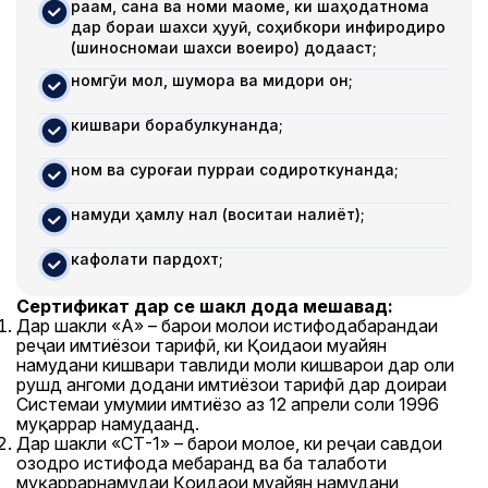
рақам, сана ва номи мақоме, ки шаҳодатнома
дар бораи шахси ҳуқуқӣ, соҳибкори инфиродиро
(шиносномаи шахси воқеиро) додааст;
номгӯи мол, шумора ва миқдори он;
кишвари борқабулкунанда;
ном ва суроғаи пурраи содироткунанда;
намуди ҳамлу нақл (воситаи нақлиёт);
кафолати пардохт;
Сертификат дар се шакл дода мешавад:
Дар шакли «А» – барои молҳои истифодабарандаи
реҷаи имтиёзҳои тарифӣ, ки Қоидаҳои муайян
намудани кишвари тавлиди моли кишварҳои дар ҳоли
рушд ҳангоми додани имтиёзҳои тарифӣ дар доираи
Системаи умумии имтиёзҳо аз 12 апрели соли 1996
муқаррар намудаанд.
Дар шакли «СТ-1» – барои молҳое, ки реҷаи савдои
озодро истифода мебаранд ва ба талаботи
муқаррарнамудаи Қоидаҳои муайян намудани