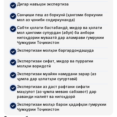
Дигар навъҳои экспертиза
Санҷиши пеш аз боркунӣ (ҳангоми боркунии
мол аз ҷониби содиркунанда)
Сабти ҳолати бастабандӣ, миқдор ва ҳолати
мол ҳангоми супурдан (қабул) ба анбори
нигоҳдории муваққатӣ дар қаламрави гумрукии
Ҷумҳурии Тоҷикистон
Экспертизаи молҳои баргардондашуда
Экспертизаи сифат, миқдор ва пуррагии
молҳои воридотӣ
Экспертизаи муайян намудани зарар (аз
ҷумла дар ҳолатҳои суғуртавӣ)
Экспертизаи аз даст рафтани сифати
маҳсулот (аз ҷумла меваю сабзавот) дар
раванди нақлиёт ва нигоҳдорӣ
Экспертизаи молҳо барои ҳадафҳои гумрукии
Ҷумҳурии Тоҷикистон