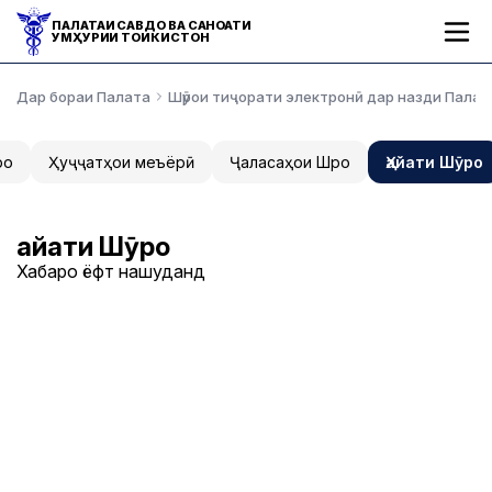
ПАЛАТАИ САВДО ВА САНОАТИ
ҶУМҲУРИИ ТОҶИКИСТОН
Дар бораи Палата
Шӯрои тиҷорати электронӣ дар назди Палат
ро
Ҳуҷҷатҳои меъёрӣ
Ҷаласаҳои Шӯро
Ҳайати Шӯро
Ҳайати Шӯро
Хабарҳо ёфт нашуданд