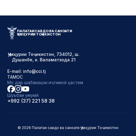
ПАЛАТАИ САВДО ВА САНОАТИ
ҶУМҲУРИИ ТОҶИКИСТОН
Ҷумҳурии Тоҷикистон, 734012, ш.
Душанбе, к. Валаматзода 21
E-mail: info@cci.tj
ТАМОС
Мо дар шабакаҳои иҷтимоӣ ҳастем
Шуъбаи умумӣ
+992 (37) 221 58 38
© 2026 Палатаи савдо ва саноати Ҷумҳурии Тоҷикистон