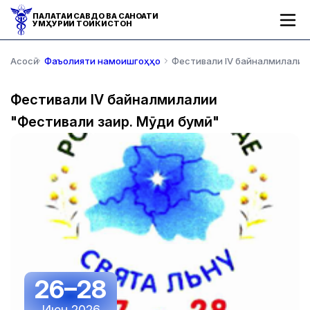
ПАЛАТАИ САВДО ВА САНОАТИ
ҶУМҲУРИИ ТОҶИКИСТОН
Асосӣ
Фаъолияти намоишгоҳҳо
Фестивали IV байналмилалии 
Фестивали IV байналмилалии
"Фестивали зағир. Мӯди бумӣ"
26–28
Июн 2026