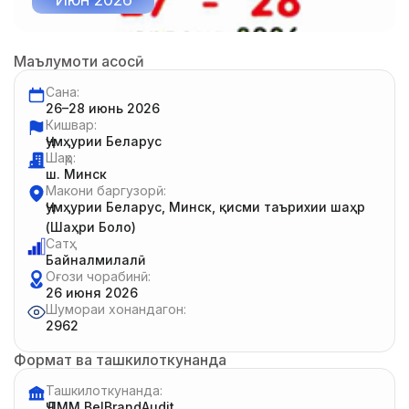
Маълумоти асосӣ
Сана:
26–28 июнь 2026
Кишвар:
Ҷумҳурии Беларус
Шаҳр:
ш. Минск
Макони баргузорӣ:
Ҷумҳурии Беларус, Минск, қисми таърихии шаҳр
(Шаҳри Боло)
Сатҳ:
Байналмилалӣ
Оғози чорабинӣ:
26 июня 2026
Шумораи хонандагон:
2962
Формат ва ташкилоткунанда
Ташкилоткунанда:
ҶДММ BelBrandAudit