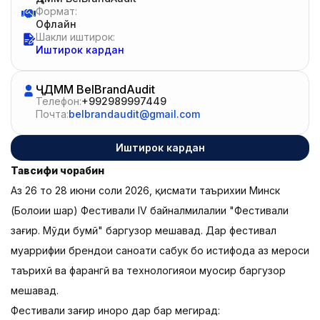
Формат:
Офлайн
Шакли иштирок:
Иштирок кардан
ҶДММ BelBrandAudit
Телефон:
+992989997449
Почта:
belbrandaudit@gmail.com
Иштирок кардан
Тавсифи чорабинӣ
Аз 26 то 28 июни соли 2026, қисмати таърихии Минск
(Болоии шаҳр) Фестивали IV байналмилалии "Фестивали
зағир. Мӯди бумӣ" баргузор мешавад. Дар фестивал
муаррифии брендҳои саноати сабук бо истифода аз мероси
таърихӣ ва фарҳангӣ ва технологияҳои муосир баргузор
мешавад.
Фестивали зағир инҳоро дар бар мегирад: