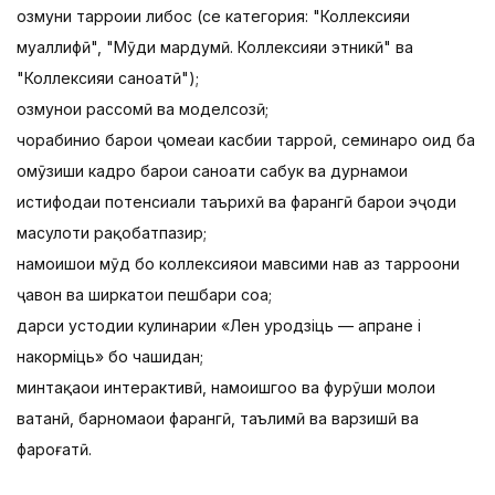
озмуни тарроҳии либос (се категория: "Коллексияи
муаллифӣ", "Мӯди мардумӣ. Коллексияи этникӣ" ва
"Коллексияи саноатӣ");
озмунҳои рассомӣ ва моделсозӣ;
чорабиниҳо барои ҷомеаи касбии тарроҳӣ, семинарҳо оид ба
омӯзиши кадрҳо барои саноати сабук ва дурнамои
истифодаи потенсиали таърихӣ ва фарҳангӣ барои эҷоди
маҳсулоти рақобатпазир;
намоишҳои мӯд бо коллексияҳои мавсими нав аз тарроҳони
ҷавон ва ширкатҳои пешбари соҳа;
дарси устодии кулинарии «Лен уродзiць — апране i
накормiць» бо чашидан;
минтақаҳои интерактивӣ, намоишгоҳҳо ва фурӯши молҳои
ватанӣ, барномаҳои фарҳангӣ, таълимӣ ва варзишӣ ва
фароғатӣ.