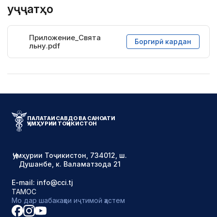
Ҳуҷҷатҳо
Приложение_Свята
Боргирӣ кардан
льну.pdf
ПАЛАТАИ САВДО ВА САНОАТИ
ҶУМҲУРИИ ТОҶИКИСТОН
Ҷумҳурии Тоҷикистон, 734012, ш.
Душанбе, к. Валаматзода 21
E-mail: info@cci.tj
ТАМОС
Мо дар шабакаҳои иҷтимоӣ ҳастем