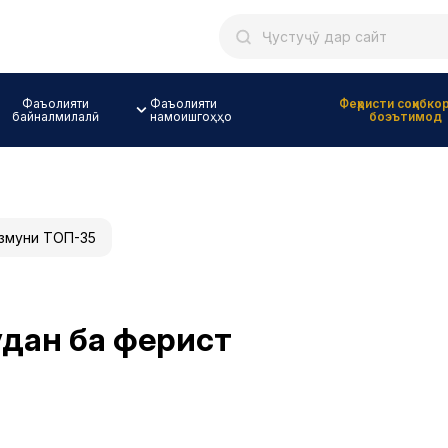
Фаъолияти
Фаъолияти
Феҳристи соҳибко
байналмилалӣ
намоишгоҳҳо
боэътимод
змуни ТОП-35
дан ба феҳрист