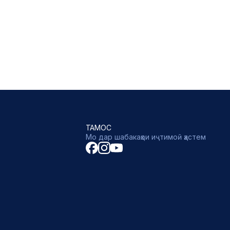
ТАМОС
Мо дар шабакаҳои иҷтимоӣ ҳастем