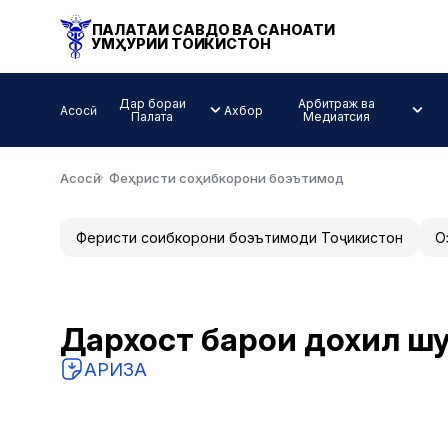
ПАЛАТАИ САВДО ВА САНОАТИ
ҶУМҲУРИИ ТОҶИКИСТОН
Дар бораи
Арбитраж ва
Асосӣ
Ахбор
Палата
Медиатсия
Асосӣ
Феҳристи соҳибкорони боэътимод
Феҳристи соҳибкорони боэътимоди Тоҷикистон
О
Дархост барои дохил шу
АРИЗА