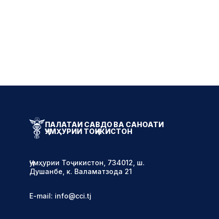
ПАЛАТАИ САВДО ВА САНОАТИ
ҶУМҲУРИИ ТОҶИКИСТОН
Ҷумҳурии Тоҷикистон, 734012, ш.
Душанбе, к. Валаматзода 21
E-mail: info@cci.tj