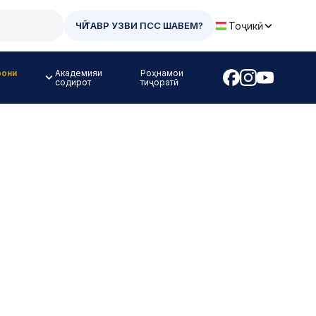
Тоҷикӣ
ЧӢ ТАВР УЗВИ ПСС ШАВЕМ?
рони
Академияи
Роҳнамои
содирот
тиҷоратӣ