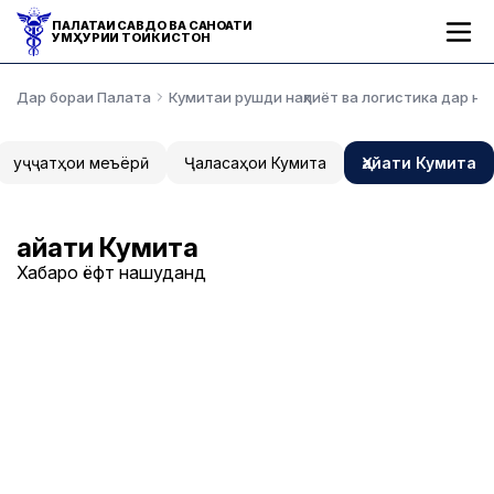
ПАЛАТАИ САВДО ВА САНОАТИ
ҶУМҲУРИИ ТОҶИКИСТОН
Дар бораи Палата
Кумитаи рушди нақлиёт ва логистика дар н
Ҳуҷҷатҳои меъёрӣ
Ҷаласаҳои Кумита
Ҳайати Кумита
Ҳайати Кумита
Хабарҳо ёфт нашуданд