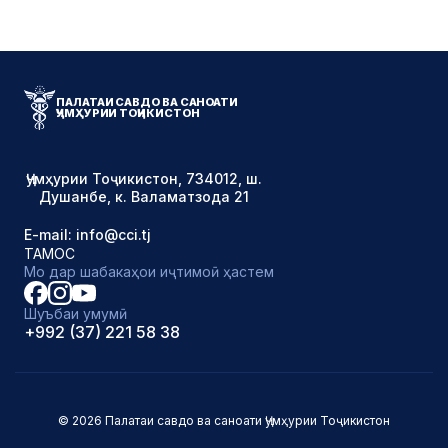
ПАЛАТАИ САВДО ВА САНОАТИ
ҶУМҲУРИИ ТОҶИКИСТОН
Ҷумҳурии Тоҷикистон, 734012, ш.
Душанбе, к. Валаматзода 21
E-mail: info@cci.tj
ТАМОС
Мо дар шабакаҳои иҷтимоӣ ҳастем
Шуъбаи умумӣ
+992 (37) 221 58 38
© 2026 Палатаи савдо ва саноати Ҷумҳурии Тоҷикистон