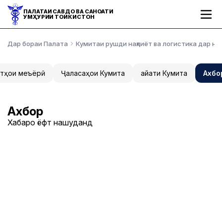
ПАЛАТАИ САВДО ВА САНОАТИ
ҶУМҲУРИИ ТОҶИКИСТОН
Дар бораи Палата
Кумитаи рушди нақлиёт ва логистика дар н
атҳои меъёрӣ
Ҷаласаҳои Кумита
Ҳайати Кумита
Ахбо
Ахбор
Хабарҳо ёфт нашуданд