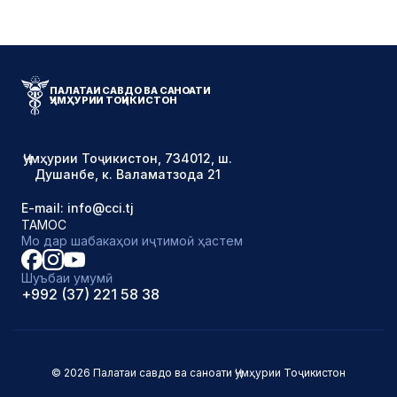
ПАЛАТАИ САВДО ВА САНОАТИ
ҶУМҲУРИИ ТОҶИКИСТОН
Ҷумҳурии Тоҷикистон, 734012, ш.
Душанбе, к. Валаматзода 21
E-mail: info@cci.tj
ТАМОС
Мо дар шабакаҳои иҷтимоӣ ҳастем
Шуъбаи умумӣ
+992 (37) 221 58 38
© 2026 Палатаи савдо ва саноати Ҷумҳурии Тоҷикистон