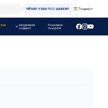
Тоҷикӣ
ЧӢ ТАВР УЗВИ ПСС ШАВЕМ?
рони
Академияи
Роҳнамои
содирот
тиҷоратӣ