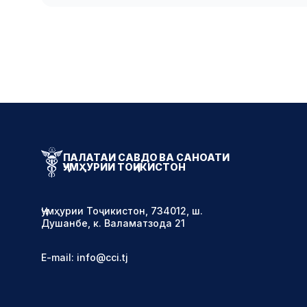
ПАЛАТАИ САВДО ВА САНОАТИ
ҶУМҲУРИИ ТОҶИКИСТОН
Ҷумҳурии Тоҷикистон, 734012, ш.
Душанбе, к. Валаматзода 21
E-mail: info@cci.tj