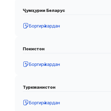
Ҷумҳурии Беларус
Боргирӣ кардан
Покистон
Боргирӣ кардан
Туркманистон
Боргирӣ кардан