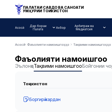
ПАЛАТАИ САВДО ВА САНОАТИ
ҶУМҲУРИИ ТОҶИКИСТОН
Дар бораи
Арбитраж ва
Асосӣ
Ахбор
Палата
Медиатсия
Асосӣ
Фаъолияти намоишгоҳҳо
Тақвими намоишгоҳҳо
Фаъолияти намоишгоҳҳо
Эълонҳо
Тақвими намоишгоҳҳо
Бойгонии чо
Тоҷикистон
Боргирӣ кардан