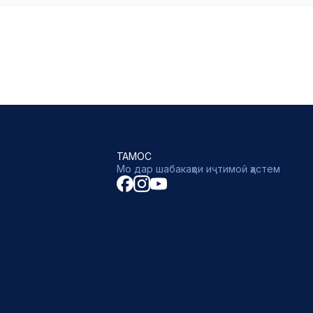
ТАМОС
Мо дар шабакаҳои иҷтимоӣ ҳастем