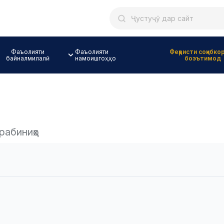
Фаъолияти
Фаъолияти
Феҳристи соҳибко
байналмилалӣ
намоишгоҳҳо
боэътимод
рабиниҳо